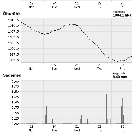
keskmine
Õhurõhk
1004.1 hPa
koguhulk
Sademed
8.40 mm