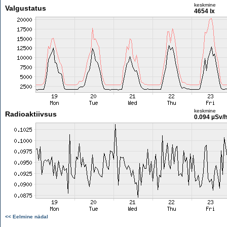
keskmine
Valgustatus
4654 lx
keskmine
Radioaktiivsus
0.094 µSv/
<< Eelmine nädal