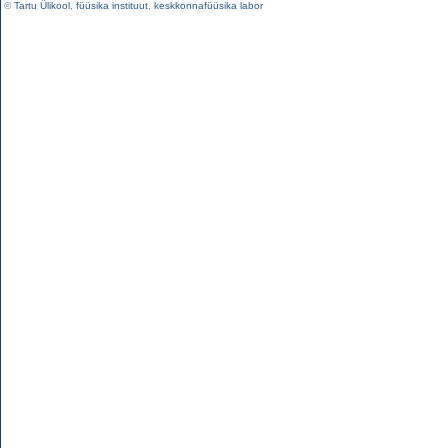
©
Tartu Ülikool
,
füüsika instituut
,
keskkonnafüüsika labor