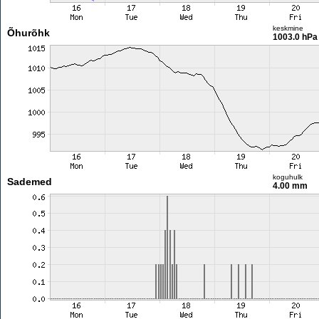
keskmine
Õhurõhk
1003.0 hPa
koguhulk
Sademed
4.00 mm