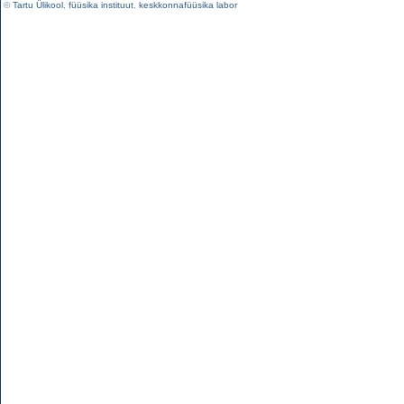
©
Tartu Ülikool
,
füüsika instituut
,
keskkonnafüüsika labor