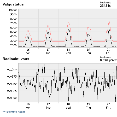
keskmine
Valgustatus
2343 lx
keskmine
Radioaktiivsus
0.096 µSv/
<< Eelmine nädal