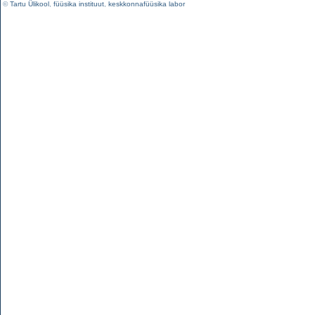
©
Tartu Ülikool
,
füüsika instituut
,
keskkonnafüüsika labor