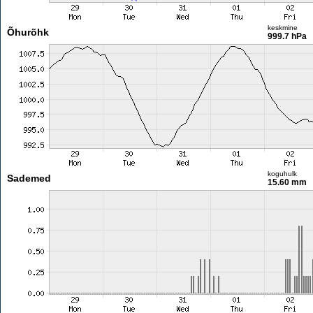
keskmine
Õhurõhk
999.7 hPa
koguhulk
Sademed
15.60 mm