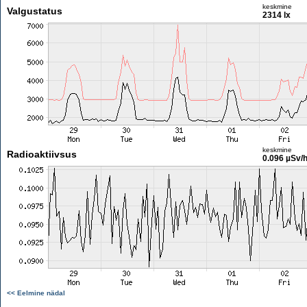
keskmine
Valgustatus
2314 lx
keskmine
Radioaktiivsus
0.096 µSv/
<< Eelmine nädal