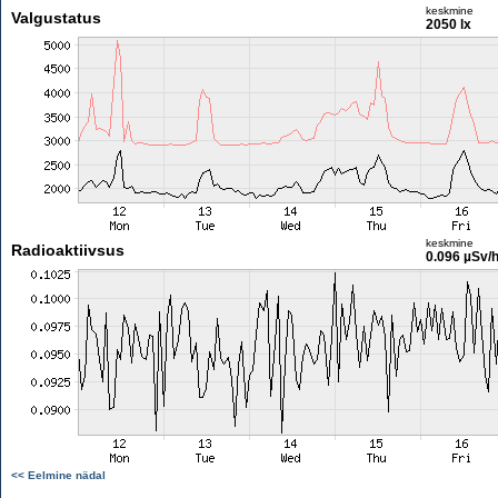
keskmine
Valgustatus
2050 lx
keskmine
Radioaktiivsus
0.096 µSv/
<< Eelmine nädal