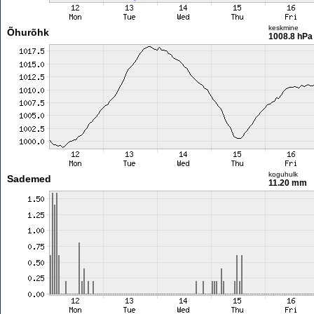
keskmine
Õhurõhk
1008.8 hPa
koguhulk
Sademed
11.20 mm