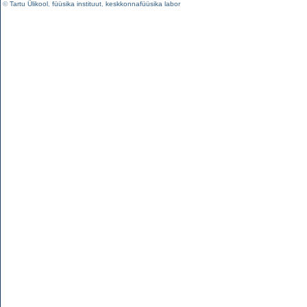
©
Tartu Ülikool
,
füüsika instituut
,
keskkonnafüüsika labor