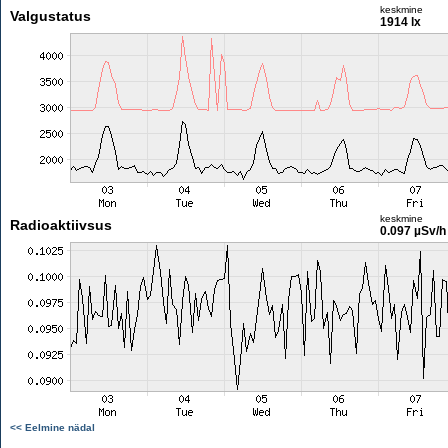
keskmine
Valgustatus
1914 lx
keskmine
Radioaktiivsus
0.097 µSv/h
<< Eelmine nädal