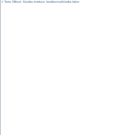
©
Tartu Ülikool
,
füüsika instituut
,
keskkonnafüüsika labor