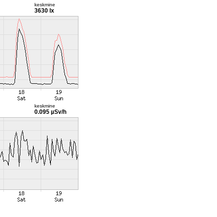
keskmine
3630 lx
keskmine
0.095 µSv/h