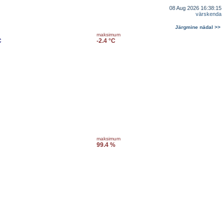
08 Aug 2026 16:38:15
värskenda
Järgmine nädal >>
maksimum
C
-2.4 °C
maksimum
99.4 %