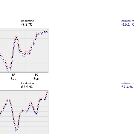
keskmine
miinimum
-7.8 °C
-15.1 °
keskmine
miinimum
83.9 %
57.4 %