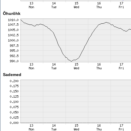
Õhurõhk
Sademed