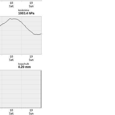
keskmine
1003.4 hPa
koguhulk
0.20 mm