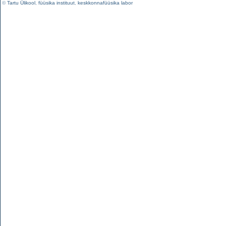
©
Tartu Ülikool
,
füüsika instituut
,
keskkonnafüüsika labor