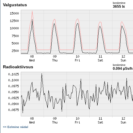
keskmine
Valgustatus
3655 lx
keskmine
Radioaktiivsus
0.094 µSv/h
<< Eelmine nädal