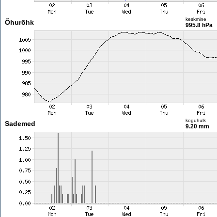
keskmine
Õhurõhk
995.8 hPa
koguhulk
Sademed
9.20 mm