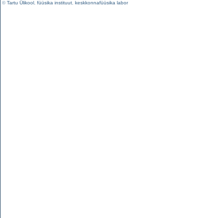
©
Tartu Ülikool
,
füüsika instituut
,
keskkonnafüüsika labor