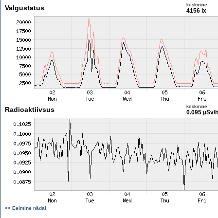
keskmine
Valgustatus
4156 lx
keskmine
Radioaktiivsus
0.095 µSv/
<< Eelmine nädal