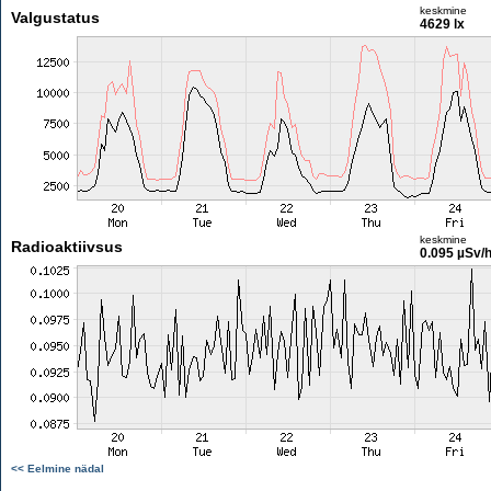
keskmine
Valgustatus
4629 lx
keskmine
Radioaktiivsus
0.095 µSv/
<< Eelmine nädal