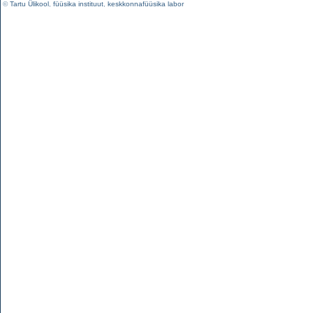
©
Tartu Ülikool
,
füüsika instituut
,
keskkonnafüüsika labor