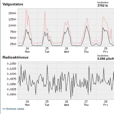
keskmine
Valgustatus
3792 lx
keskmine
Radioaktiivsus
0.096 µSv/
<< Eelmine nädal