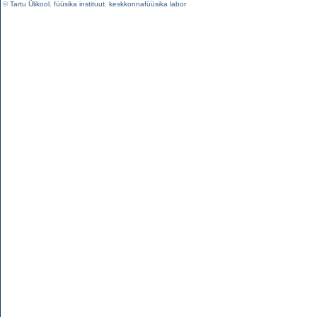
©
Tartu Ülikool
,
füüsika instituut
,
keskkonnafüüsika labor