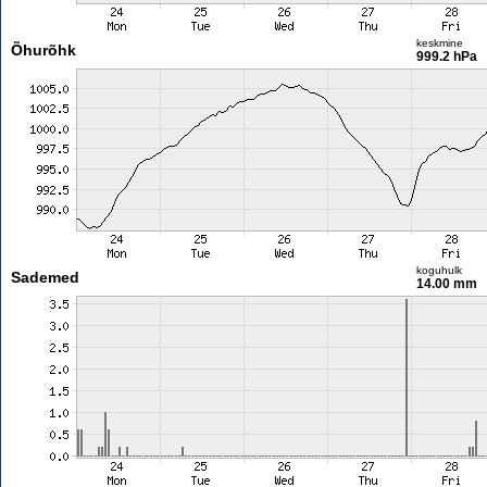
keskmine
Õhurõhk
999.2 hPa
koguhulk
Sademed
14.00 mm