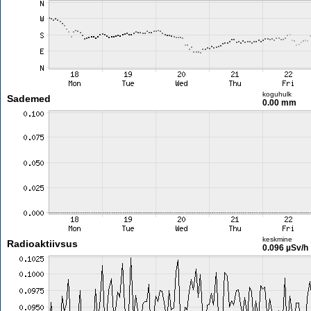
koguhulk
Sademed
0.00 mm
keskmine
Radioaktiivsus
0.096 µSv/h