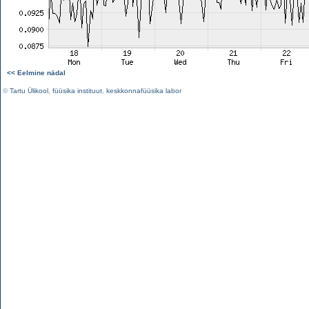
<< Eelmine nädal
©
Tartu Ülikool
,
füüsika instituut
,
keskkonnafüüsika labor