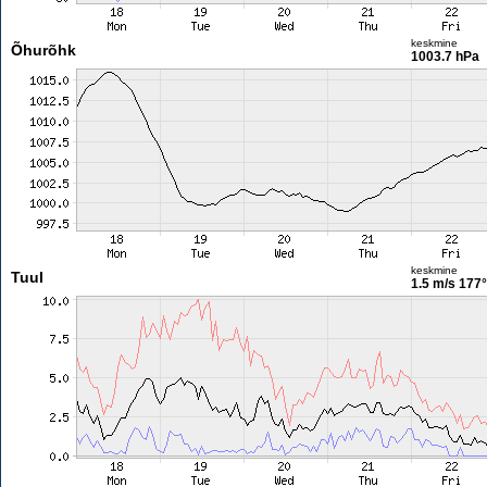
keskmine
Õhurõhk
1003.7 hPa
keskmine
Tuul
1.5 m/s
177°