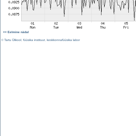
<< Eelmine nädal
©
Tartu Ülikool
,
füüsika instituut
,
keskkonnafüüsika labor