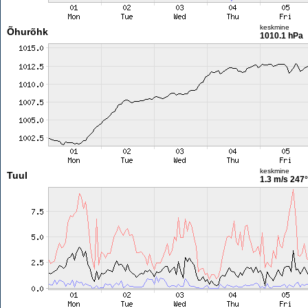
keskmine
Õhurõhk
1010.1 hPa
keskmine
Tuul
1.3 m/s
247°