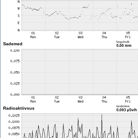
koguhulk
Sademed
0.00 mm
keskmine
Radioaktiivsus
0.093 µSv/h