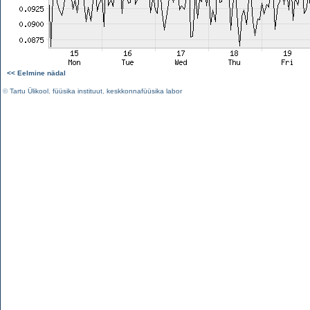
<< Eelmine nädal
©
Tartu Ülikool
,
füüsika instituut
,
keskkonnafüüsika labor