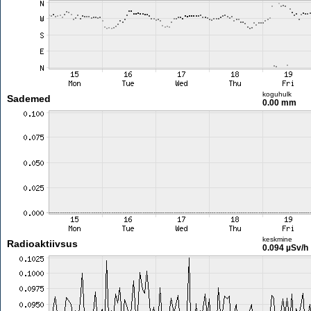
koguhulk
Sademed
0.00 mm
keskmine
Radioaktiivsus
0.094 µSv/h