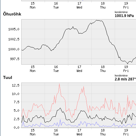
keskmine
Õhurõhk
1001.9 hPa
keskmine
Tuul
2.8 m/s
287°