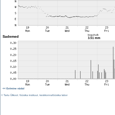
koguhulk
Sademed
3.51 mm
<< Eelmine nädal
©
Tartu Ülikool
,
füüsika instituut
,
keskkonnafüüsika labor