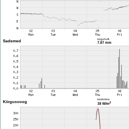
koguhulk
Sademed
7.87 mm
keskmine
Kiirgusvoog
2
38 W/m