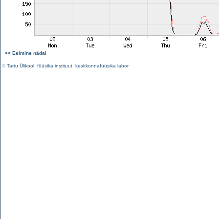
<< Eelmine nädal
©
Tartu Ülikool
,
füüsika instituut
,
keskkonnafüüsika labor