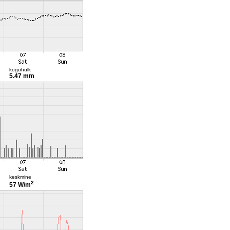
koguhulk
5.47 mm
keskmine
2
57 W/m