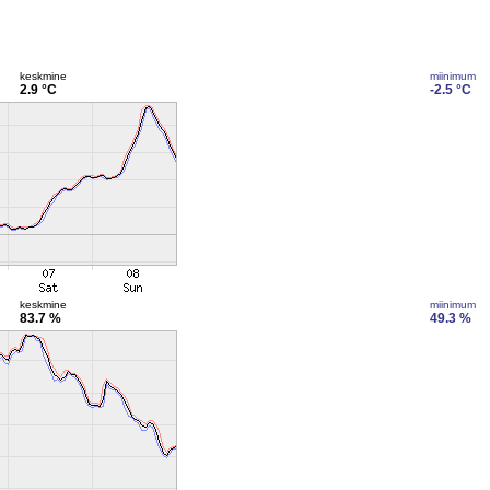
keskmine
miinimum
2.9 °C
-2.5 °C
keskmine
miinimum
83.7 %
49.3 %