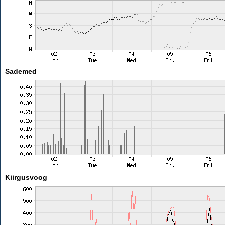
Sademed
Kiirgusvoog