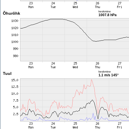
keskmine
Õhurõhk
1007.8 hPa
keskmine
Tuul
1.1 m/s
145°