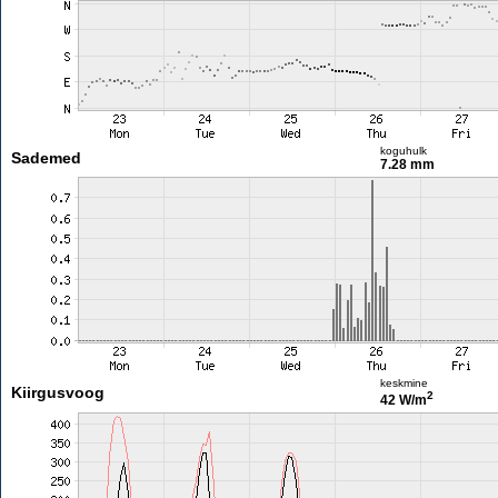
koguhulk
Sademed
7.28 mm
keskmine
Kiirgusvoog
2
42 W/m