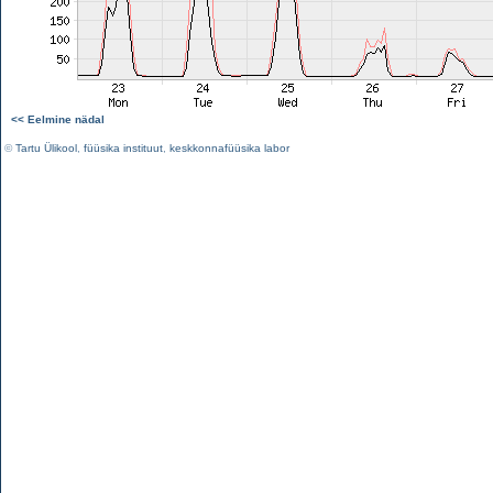
<< Eelmine nädal
©
Tartu Ülikool
,
füüsika instituut
,
keskkonnafüüsika labor