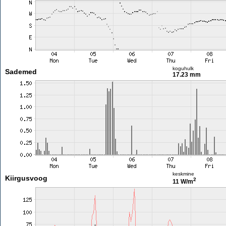
koguhulk
Sademed
17.23 mm
keskmine
Kiirgusvoog
2
11 W/m