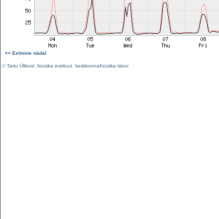
<< Eelmine nädal
©
Tartu Ülikool
,
füüsika instituut
,
keskkonnafüüsika labor