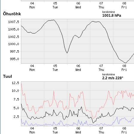
keskmine
Õhurõhk
1001.8 hPa
keskmine
Tuul
2.2 m/s
228°