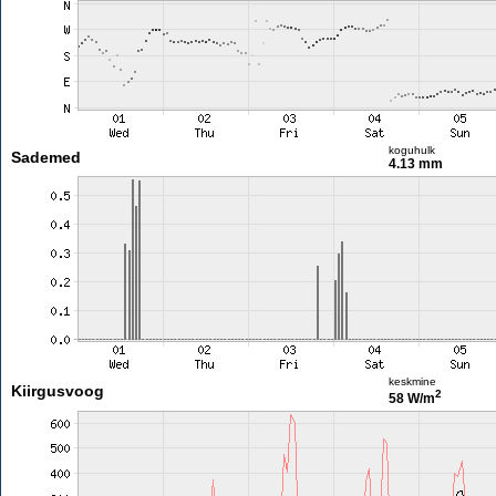
koguhulk
Sademed
4.13 mm
keskmine
Kiirgusvoog
2
58 W/m