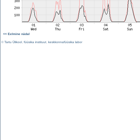
<< Eelmine nädal
©
Tartu Ülikool
,
füüsika instituut
,
keskkonnafüüsika labor