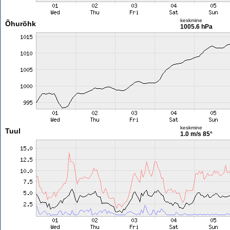
keskmine
Õhurõhk
1005.6 hPa
keskmine
Tuul
1.0 m/s
85°