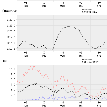
keskmine
Õhurõhk
1017.9 hPa
keskmine
Tuul
1.0 m/s
115°