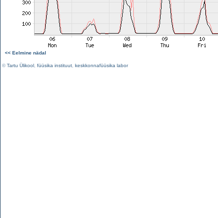
<< Eelmine nädal
©
Tartu Ülikool
,
füüsika instituut
,
keskkonnafüüsika labor