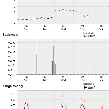
koguhulk
Sademed
0.97 mm
keskmine
Kiirgusvoog
2
80 W/m