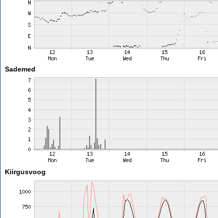
Sademed
Kiirgusvoog