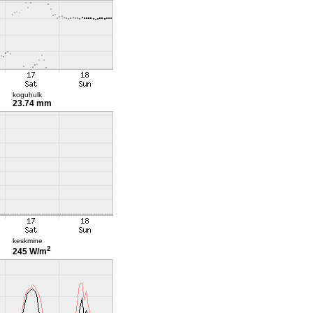
koguhulk
23.74 mm
keskmine
2
245 W/m