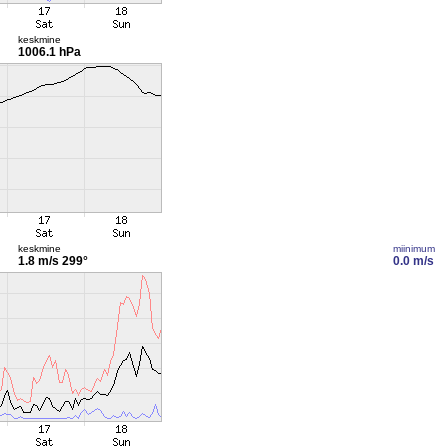
keskmine
1006.1 hPa
keskmine
miinimum
1.8 m/s
299°
0.0 m/s