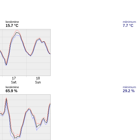
keskmine
miinimum
15.7 °C
7.7 °C
keskmine
miinimum
65.9 %
29.2 %