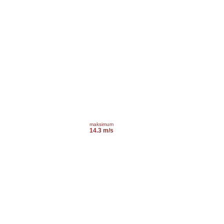
maksimum
14.3 m/s