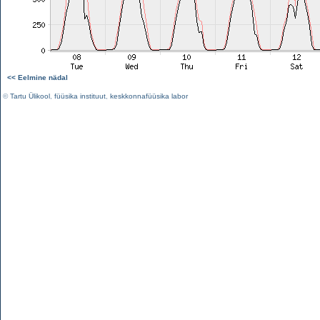
<< Eelmine nädal
©
Tartu Ülikool
,
füüsika instituut
,
keskkonnafüüsika labor