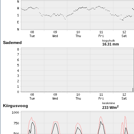
koguhulk
Sademed
16.31 mm
keskmine
Kiirgusvoog
2
233 W/m