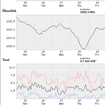
keskmine
Õhurõhk
1020.3 hPa
keskmine
Tuul
2.7 m/s
242°