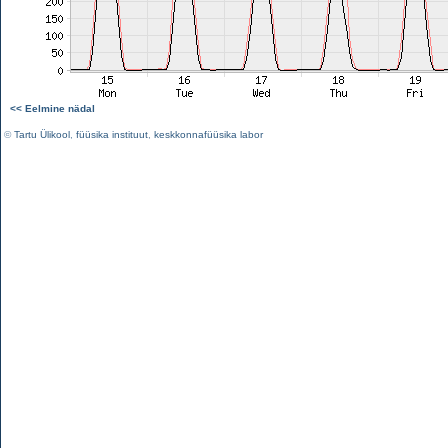
<< Eelmine nädal
©
Tartu Ülikool
,
füüsika instituut
,
keskkonnafüüsika labor