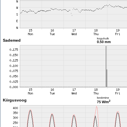
koguhulk
Sademed
0.50 mm
keskmine
Kiirgusvoog
2
75 W/m