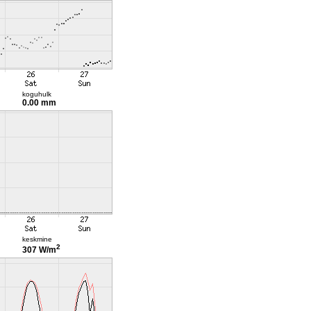
koguhulk
0.00 mm
keskmine
2
307 W/m