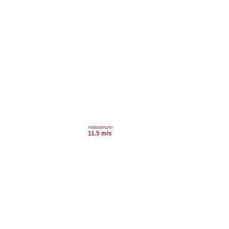
maksimum
11.5 m/s