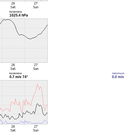
keskmine
1025.4 hPa
keskmine
miinimum
0.7 m/s
74°
0.0 m/s