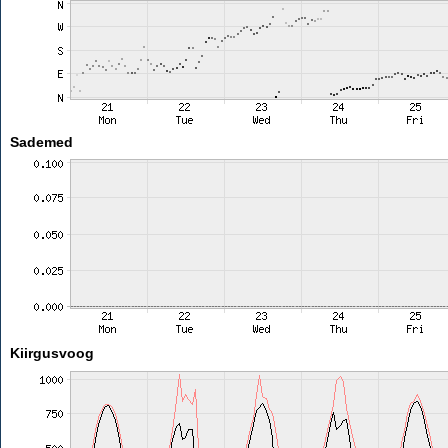
Sademed
Kiirgusvoog