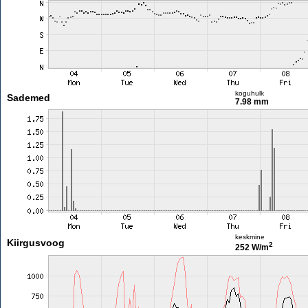
koguhulk
Sademed
7.98 mm
keskmine
Kiirgusvoog
2
252 W/m