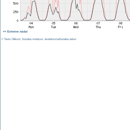
<< Eelmine nädal
©
Tartu Ülikool
,
füüsika instituut
,
keskkonnafüüsika labor