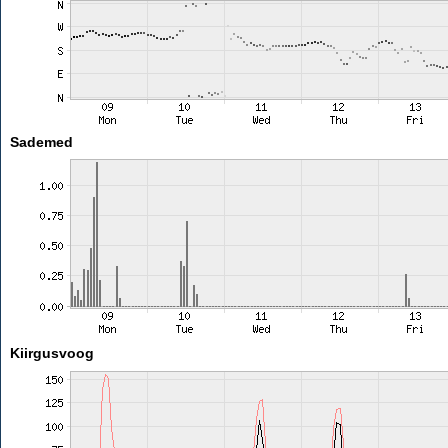
Sademed
Kiirgusvoog