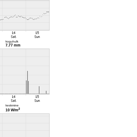
koguhulk
7.77 mm
keskmine
2
10 W/m