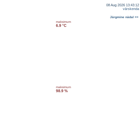
08 Aug 2026 13:43:12
värskenda
Järgmine nädal >>
maksimum
6.9 °C
maksimum
98.9 %