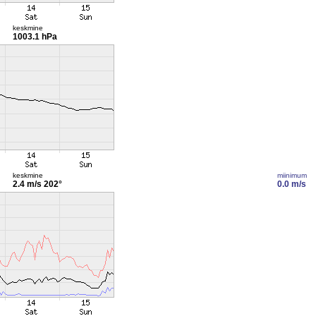
keskmine
1003.1 hPa
keskmine
miinimum
2.4 m/s
202°
0.0 m/s