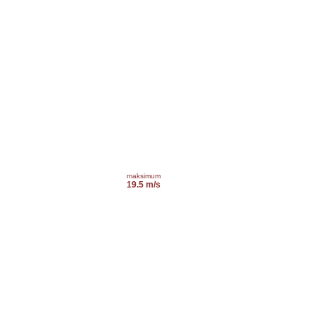
maksimum
19.5 m/s