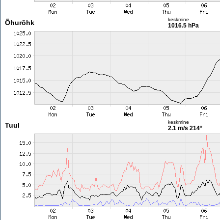
keskmine
Õhurõhk
1016.5 hPa
keskmine
Tuul
2.1 m/s
214°