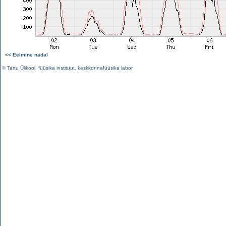
<< Eelmine nädal
©
Tartu Ülikool
,
füüsika instituut
,
keskkonnafüüsika labor