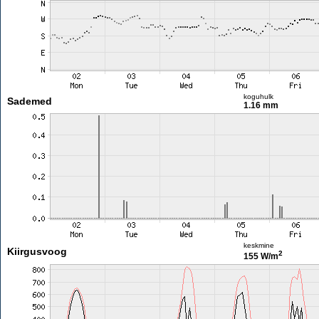
koguhulk
Sademed
1.16 mm
keskmine
Kiirgusvoog
2
155 W/m