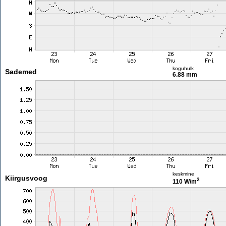
koguhulk
Sademed
6.88 mm
keskmine
Kiirgusvoog
2
110 W/m