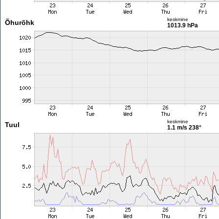
keskmine
Õhurõhk
1013.9 hPa
keskmine
Tuul
1.1 m/s
238°