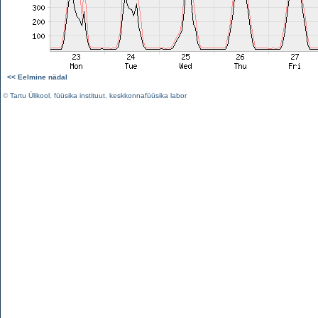
<< Eelmine nädal
©
Tartu Ülikool
,
füüsika instituut
,
keskkonnafüüsika labor