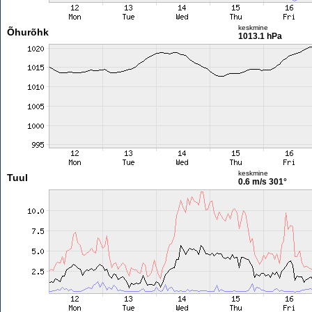
keskmine
Õhurõhk
1013.1 hPa
keskmine
Tuul
0.6 m/s
301°