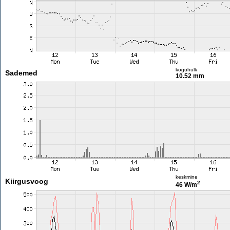
koguhulk
Sademed
10.52 mm
keskmine
Kiirgusvoog
2
46 W/m