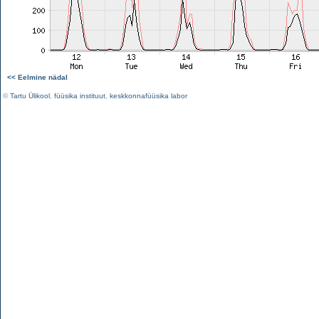
<< Eelmine nädal
©
Tartu Ülikool
,
füüsika instituut
,
keskkonnafüüsika labor