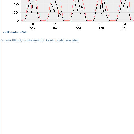
<< Eelmine nädal
©
Tartu Ülikool
,
füüsika instituut
,
keskkonnafüüsika labor