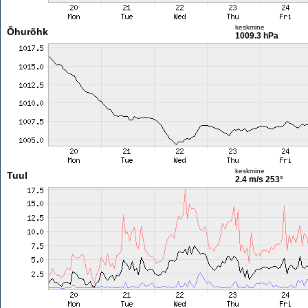
keskmine
Õhurõhk
1009.3 hPa
keskmine
Tuul
2.4 m/s
253°