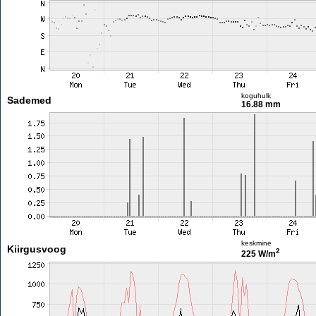
koguhulk
Sademed
16.88 mm
keskmine
Kiirgusvoog
2
225 W/m