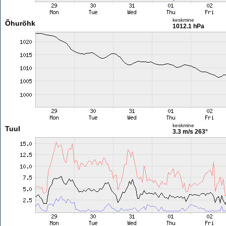
keskmine
Õhurõhk
1012.1 hPa
keskmine
Tuul
3.3 m/s
263°