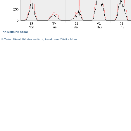
<< Eelmine nädal
©
Tartu Ülikool
,
füüsika instituut
,
keskkonnafüüsika labor