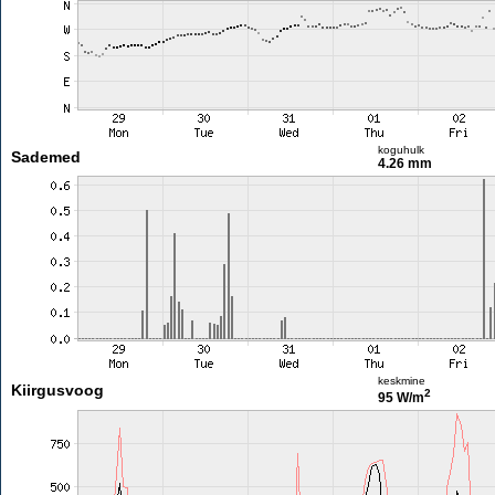
koguhulk
Sademed
4.26 mm
keskmine
Kiirgusvoog
2
95 W/m