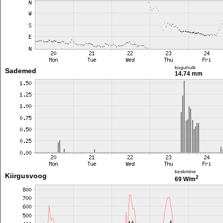
koguhulk
Sademed
14.74 mm
keskmine
Kiirgusvoog
2
69 W/m