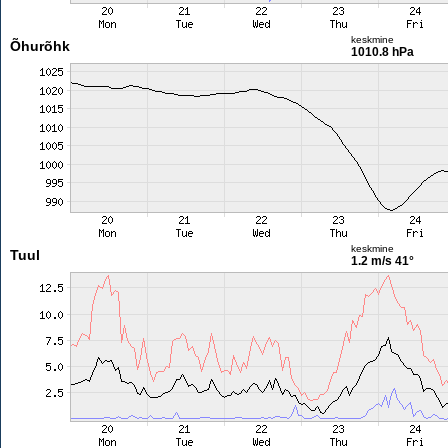
keskmine
Õhurõhk
1010.8 hPa
keskmine
Tuul
1.2 m/s
41°