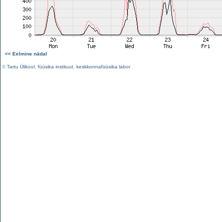
<< Eelmine nädal
©
Tartu Ülikool
,
füüsika instituut
,
keskkonnafüüsika labor