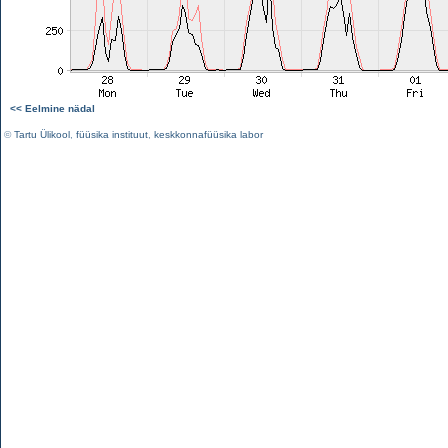
<< Eelmine nädal
©
Tartu Ülikool
,
füüsika instituut
,
keskkonnafüüsika labor