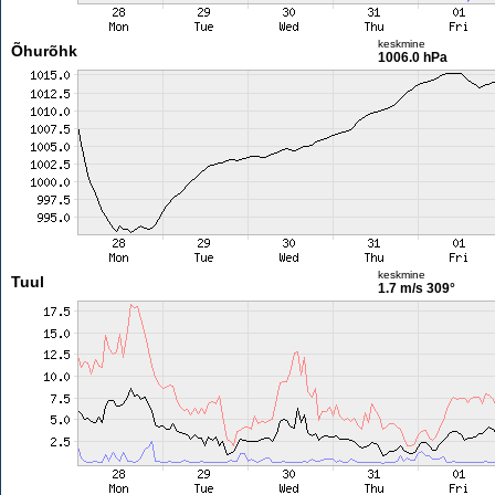
keskmine
Õhurõhk
1006.0 hPa
keskmine
Tuul
1.7 m/s
309°