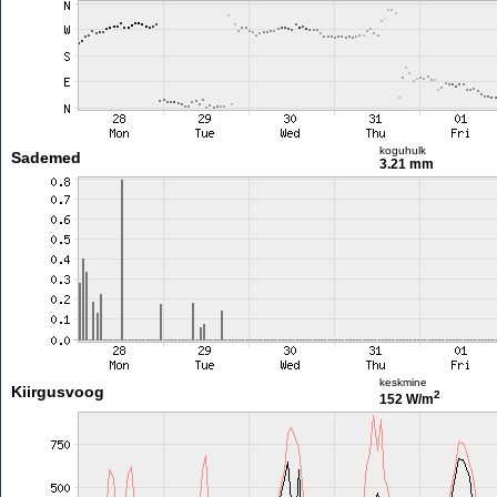
koguhulk
Sademed
3.21 mm
keskmine
Kiirgusvoog
2
152 W/m