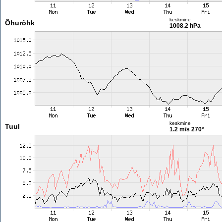
keskmine
Õhurõhk
1008.2 hPa
keskmine
Tuul
1.2 m/s
270°