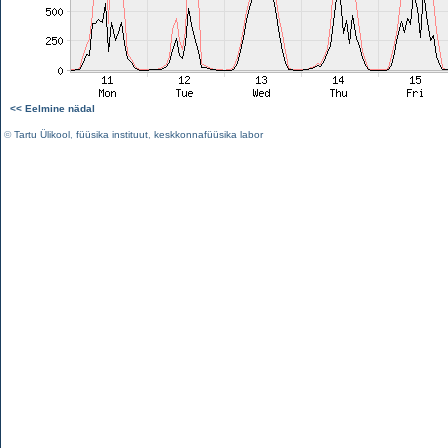
<< Eelmine nädal
©
Tartu Ülikool
,
füüsika instituut
,
keskkonnafüüsika labor