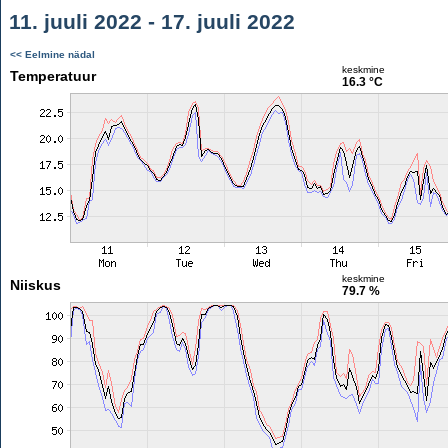
11. juuli 2022 - 17. juuli 2022
<< Eelmine nädal
keskmine
Temperatuur
16.3 °C
keskmine
Niiskus
79.7 %