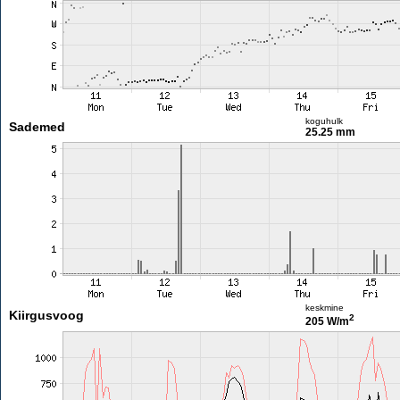
koguhulk
Sademed
25.25 mm
keskmine
Kiirgusvoog
2
205 W/m