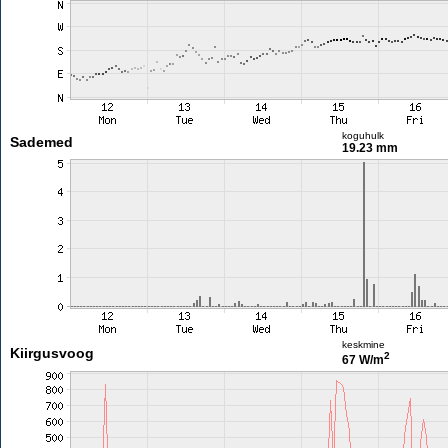
koguhulk
Sademed
19.23 mm
keskmine
Kiirgusvoog
2
67 W/m