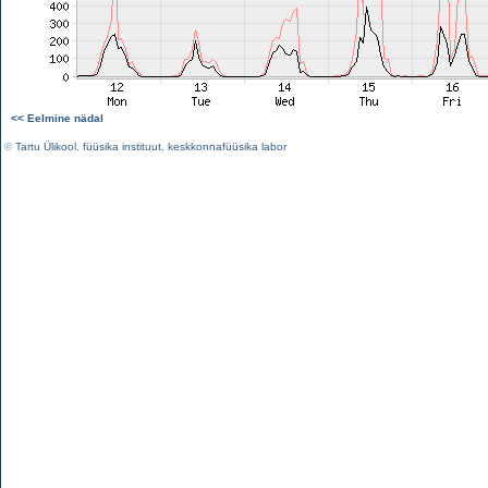
<< Eelmine nädal
©
Tartu Ülikool
,
füüsika instituut
,
keskkonnafüüsika labor