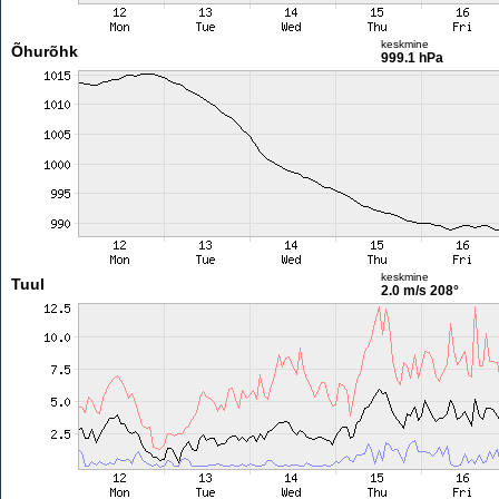
keskmine
Õhurõhk
999.1 hPa
keskmine
Tuul
2.0 m/s
208°