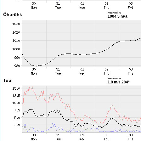
keskmine
Õhurõhk
1004.5 hPa
keskmine
Tuul
1.8 m/s
284°