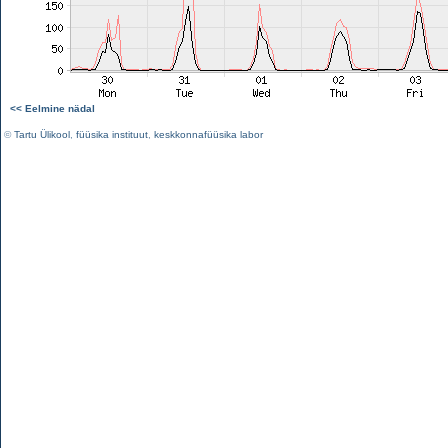
<< Eelmine nädal
©
Tartu Ülikool
,
füüsika instituut
,
keskkonnafüüsika labor