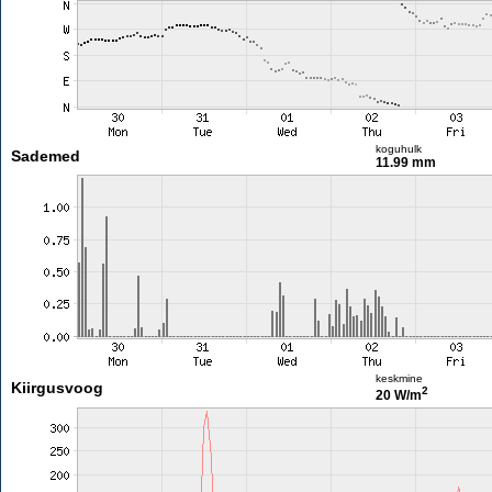
koguhulk
Sademed
11.99 mm
keskmine
Kiirgusvoog
2
20 W/m