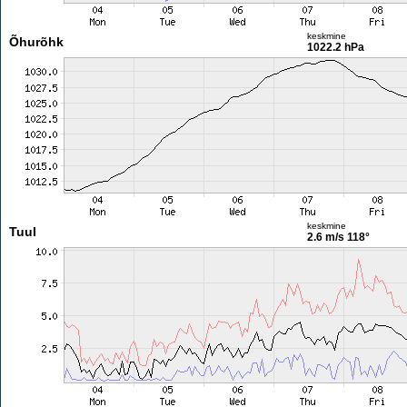
keskmine
Õhurõhk
1022.2 hPa
keskmine
Tuul
2.6 m/s
118°