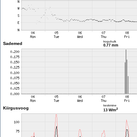
koguhulk
Sademed
0.77 mm
keskmine
Kiirgusvoog
2
13 W/m