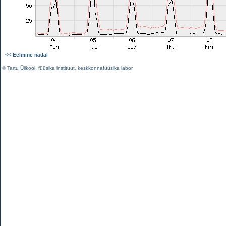
<< Eelmine nädal
©
Tartu Ülikool
,
füüsika instituut
,
keskkonnafüüsika labor