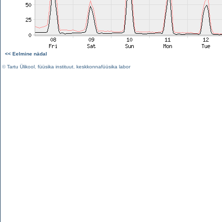
<< Eelmine nädal
©
Tartu Ülikool
,
füüsika instituut
,
keskkonnafüüsika labor