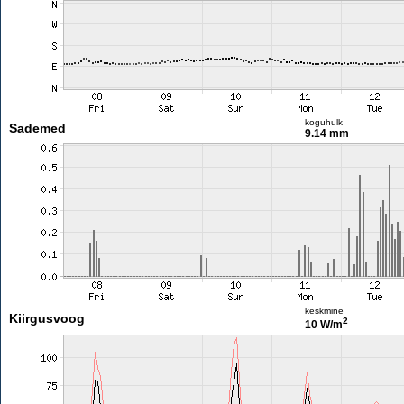
koguhulk
Sademed
9.14 mm
keskmine
Kiirgusvoog
2
10 W/m