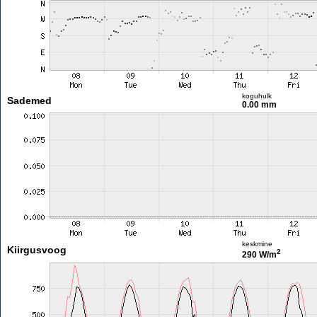
koguhulk
Sademed
0.00 mm
keskmine
Kiirgusvoog
2
290 W/m