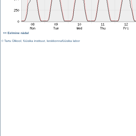
<< Eelmine nädal
©
Tartu Ülikool
,
füüsika instituut
,
keskkonnafüüsika labor