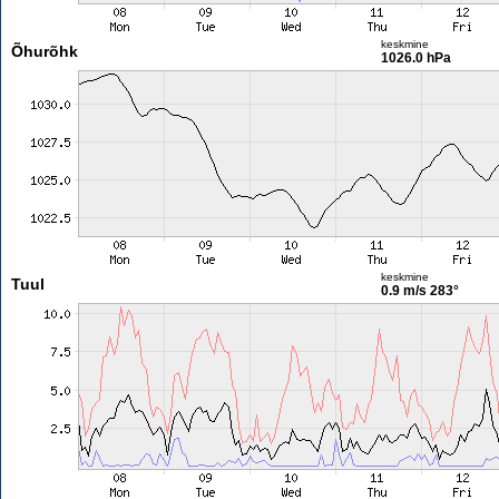
keskmine
Õhurõhk
1026.0 hPa
keskmine
Tuul
0.9 m/s
283°