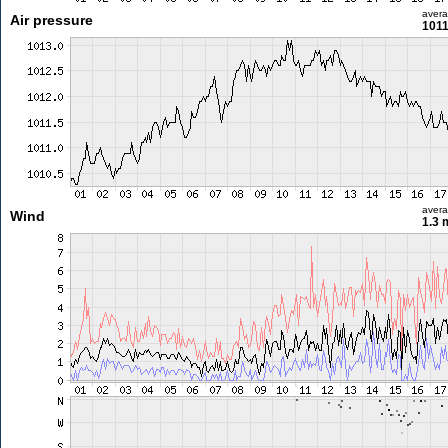
aver
Air pressure
1011
aver
Wind
1.3 