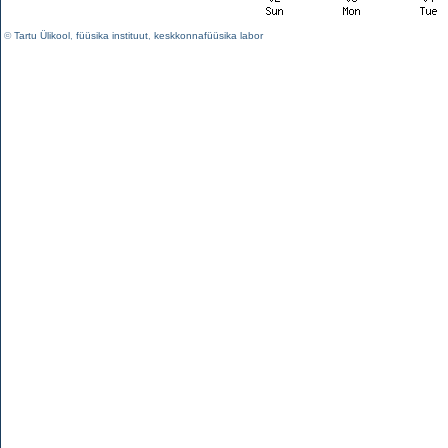
©
Tartu Ülikool
,
füüsika instituut
,
keskkonnafüüsika labor