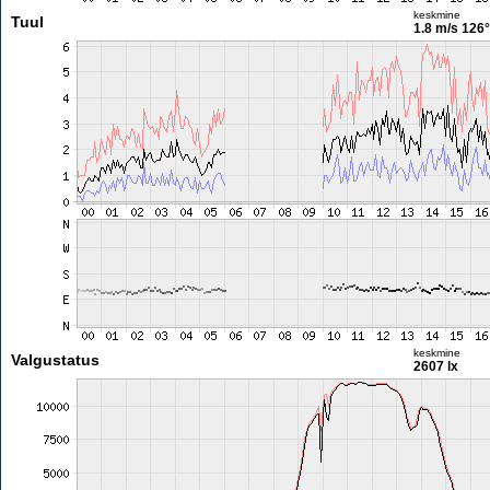
keskmine
Tuul
1.8 m/s
126°
keskmine
Valgustatus
2607 lx