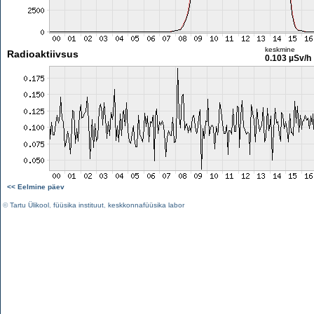
keskmine
Radioaktiivsus
0.103 µSv/h
<< Eelmine päev
©
Tartu Ülikool
,
füüsika instituut
,
keskkonnafüüsika labor