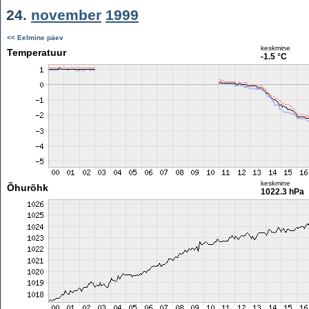
24.
november
1999
<< Eelmine päev
keskmine
Temperatuur
-1.5 °C
keskmine
Õhurõhk
1022.3 hPa