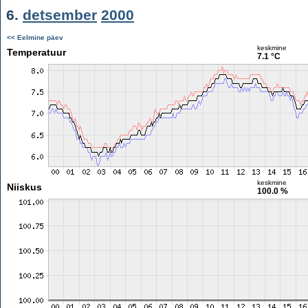
6.
detsember
2000
<< Eelmine päev
keskmine
Temperatuur
7.1 °C
keskmine
Niiskus
100.0 %