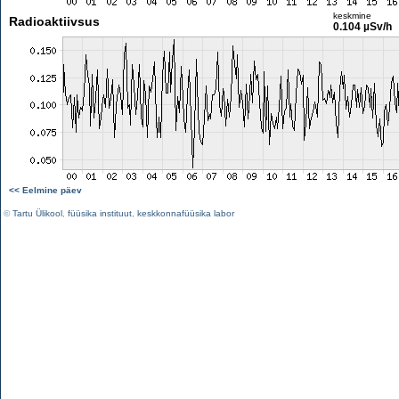
keskmine
Radioaktiivsus
0.104 µSv/h
<< Eelmine päev
©
Tartu Ülikool
,
füüsika instituut
,
keskkonnafüüsika labor