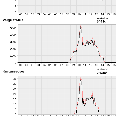
keskmine
Valgustatus
544 lx
keskmine
Kiirgusvoog
2
2 W/m