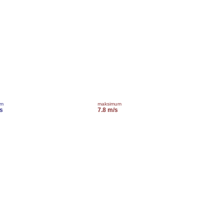
um
maksimum
s
7.8 m/s