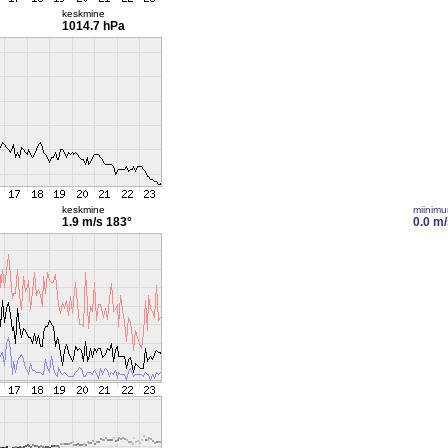
keskmine
1014.7 hPa
keskmine
miinim
1.9 m/s
183°
0.0 m/