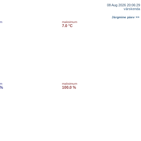
08 Aug 2026 20:06:29
värskenda
Järgmine päev >>
um
maksimum
7.0 °C
um
maksimum
 %
100.0 %