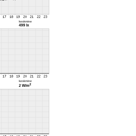
keskmine
499 lx
keskmine
2
2 W/m