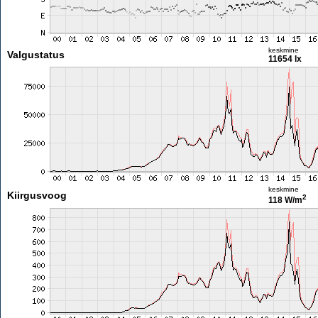
keskmine
Valgustatus
11654 lx
keskmine
Kiirgusvoog
2
118 W/m