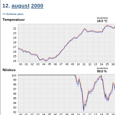
12.
august
2000
<< Eelmine päev
keskmine
Temperatuur
18.5 °C
keskmine
Niiskus
99.0 %