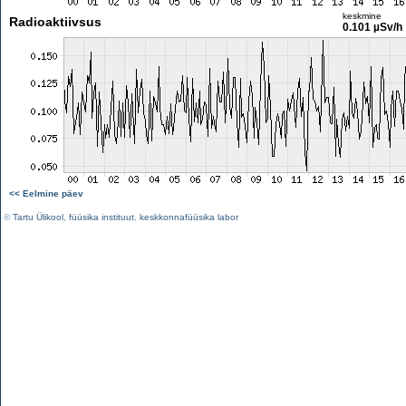
keskmine
Radioaktiivsus
0.101 µSv/h
<< Eelmine päev
©
Tartu Ülikool
,
füüsika instituut
,
keskkonnafüüsika labor