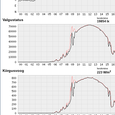
keskmine
Valgustatus
19854 lx
keskmine
Kiirgusvoog
2
223 W/m