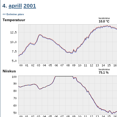
4.
aprill
2001
<< Eelmine päev
keskmine
Temperatuur
10.0 °C
keskmine
Niiskus
75.1 %