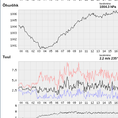
keskmine
Õhurõhk
1004.3 hPa
keskmine
Tuul
2.2 m/s
235°