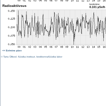
keskmine
Radioaktiivsus
0.101 µSv/h
<< Eelmine päev
©
Tartu Ülikool
,
füüsika instituut
,
keskkonnafüüsika labor