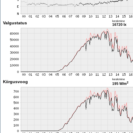
keskmine
Valgustatus
16720 lx
keskmine
Kiirgusvoog
2
195 W/m