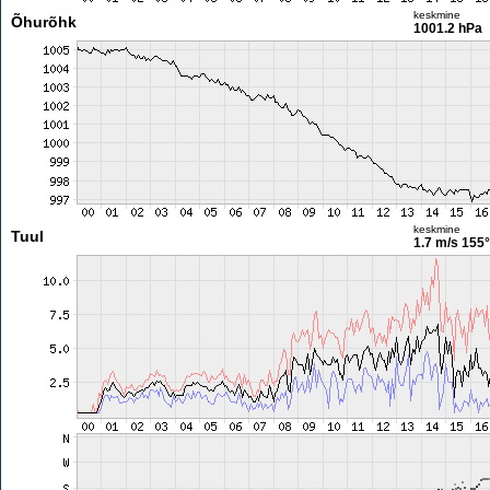
keskmine
Õhurõhk
1001.2 hPa
keskmine
Tuul
1.7 m/s
155°