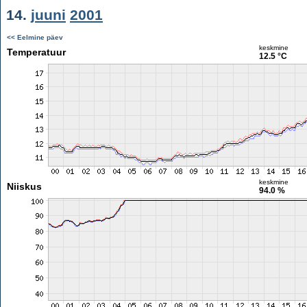
14.
juuni
2001
<< Eelmine päev
keskmine
Temperatuur
12.5 °C
keskmine
Niiskus
94.0 %