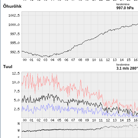
keskmine
Õhurõhk
997.0 hPa
keskmine
Tuul
3.1 m/s
280°