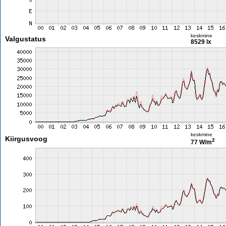
keskmine
Valgustatus
8529 lx
keskmine
Kiirgusvoog
2
77 W/m