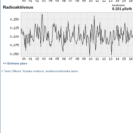
keskmine
Radioaktiivsus
0.101 µSv/h
<< Eelmine päev
©
Tartu Ülikool
,
füüsika instituut
,
keskkonnafüüsika labor