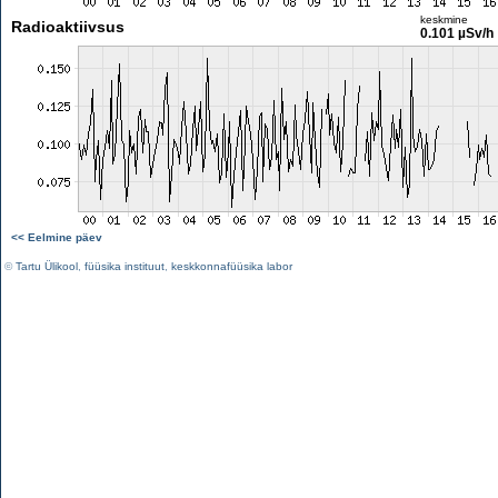
keskmine
Radioaktiivsus
0.101 µSv/h
<< Eelmine päev
©
Tartu Ülikool
,
füüsika instituut
,
keskkonnafüüsika labor