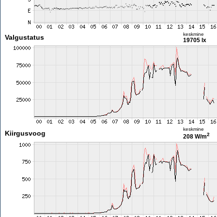
keskmine
Valgustatus
19705 lx
keskmine
Kiirgusvoog
2
208 W/m