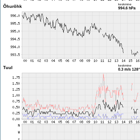
keskmine
Õhurõhk
994.6 hPa
keskmine
Tuul
0.3 m/s
128°