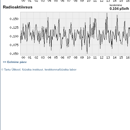
keskmine
Radioaktiivsus
0.104 µSv/h
<< Eelmine päev
©
Tartu Ülikool
,
füüsika instituut
,
keskkonnafüüsika labor