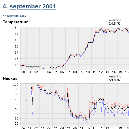
4.
september
2001
<< Eelmine päev
keskmine
Temperatuur
14.3 °C
keskmine
Niiskus
59.8 %