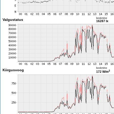
keskmine
Valgustatus
16287 lx
keskmine
Kiirgusvoog
2
172 W/m